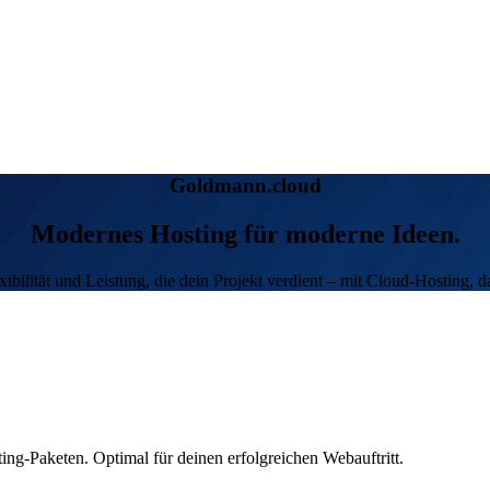
Goldmann.cloud
Modernes Hosting für moderne Ideen.
ibilität und Leistung, die dein Projekt verdient – mit Cloud-Hosting, d
ing-Paketen. Optimal für deinen erfolgreichen Webauftritt.